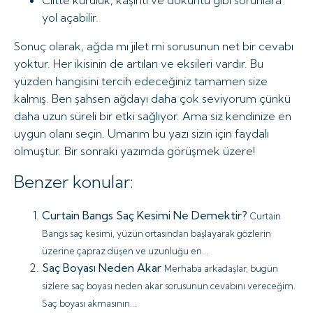
Ciltte kuruluk, kaşıntı ve döküntü gibi sorunlara
yol açabilir.
Sonuç olarak, ağda mı jilet mi sorusunun net bir cevabı
yoktur. Her ikisinin de artıları ve eksileri vardır. Bu
yüzden hangisini tercih edeceğiniz tamamen size
kalmış. Ben şahsen ağdayı daha çok seviyorum çünkü
daha uzun süreli bir etki sağlıyor. Ama siz kendinize en
uygun olanı seçin. Umarım bu yazı sizin için faydalı
olmuştur. Bir sonraki yazımda görüşmek üzere!
Benzer konular:
Curtain Bangs Saç Kesimi Ne Demektir?
Curtain
Bangs saç kesimi, yüzün ortasından başlayarak gözlerin
üzerine çapraz düşen ve uzunluğu en...
Saç Boyası Neden Akar
Merhaba arkadaşlar, bugün
sizlere saç boyası neden akar sorusunun cevabını vereceğim.
Saç boyası akmasının...