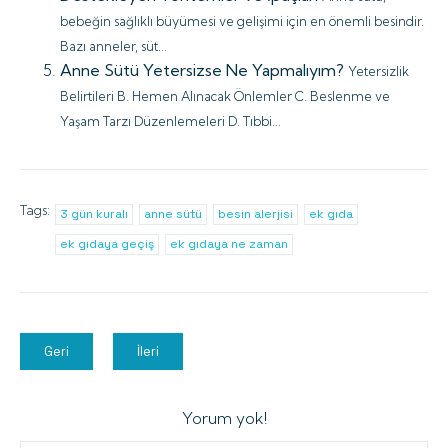
bebeğin sağlıklı büyümesi ve gelişimi için en önemli besindir.
Bazı anneler, süt...
Anne Sütü Yetersizse Ne Yapmalıyım?
Yetersizlik
Belirtileri B. Hemen Alınacak Önlemler C. Beslenme ve
Yaşam Tarzı Düzenlemeleri D. Tıbbi...
Tags:
3 gün kuralı
anne sütü
besin alerjisi
ek gıda
ek gıdaya geçiş
ek gıdaya ne zaman
Geri
İleri
Yorum yok!