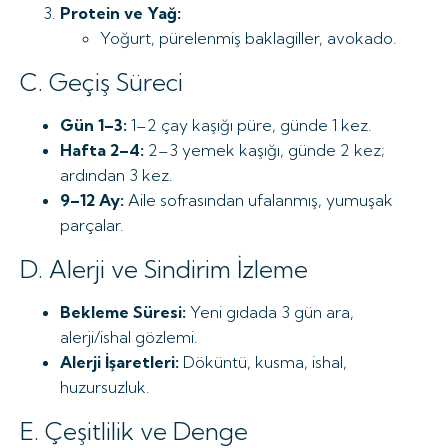
Protein ve Yağ:
Yoğurt, pürelenmiş baklagiller, avokado.
C. Geçiş Süreci
Gün 1–3:
1–2 çay kaşığı püre, günde 1 kez.
Hafta 2–4:
2–3 yemek kaşığı, günde 2 kez;
ardından 3 kez.
9–12 Ay:
Aile sofrasından ufalanmış, yumuşak
parçalar.
D. Alerji ve Sindirim İzleme
Bekleme Süresi:
Yeni gıdada 3 gün ara,
alerji/ishal gözlemi.
Alerji İşaretleri:
Döküntü, kusma, ishal,
huzursuzluk.
E. Çeşitlilik ve Denge