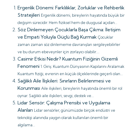
Ergenlik Dönemi: Farklılıklar, Zorluklar ve Rehberlik
Stratejileri
Ergenlik dönemi, bireylerin hayatında büyük bir
değişim sürecidir. Hem fiziksel hem de duygusal açıdan...
Söz Dinlemeyen Çocuklarla Başa Çıkma: İletişim
ve Empati Yoluyla Güçlü Bağ Kurmak
Çocuklar
zaman zaman söz dinlememe davranışları sergileyebilirler
ve bu durum ebeveynler için zorlayıcı olabilir....
Casimir Etkisi Nedir? Kuantum Fiziğinin Gizemli
Fenomeni
1. Giriş: Kuantum Dünyasının Kapılarını Aralamak
Kuantum fiziği, evrenin en küçük ölçeklerinde geçerli olan...
Sağlıklı Aile İlişkileri: Sınırların Belirlenmesi ve
Korunması
Aile ilişkileri, bireylerin hayatında önemli bir rol
oynar. Sağlıklı aile ilişkileri, sevgi, destek ve...
Lidar Sensör: Çalışma Prensibi ve Uygulama
Alanları
Lidar sensörler, günümüzde birçok endüstri ve
teknoloji alanında yaygın olarak kullanılan önemli bir
algılama...