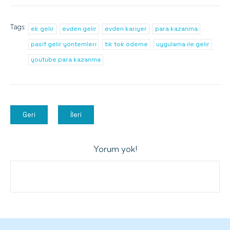
Tags:
ek gelir
evden gelir
evden kariyer
para kazanma
pasif gelir yöntemleri
tik tok ödeme
uygulama ile gelir
youtube para kazanma
Geri
İleri
Yorum yok!