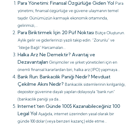
Para Yönetimi: Finansal Özgürlüğe Giden Yol
Para
yönetimi, finansal özgürlüğe ve güvene ulaşmanın temel
taşıdır. Günümüzün karmaşık ekonomik ortamında,
gelirimizi,...
Para Biriktirmek İçin 20 Püf Noktası
Bütçe Oluşturun.
Aylık gelir ve giderlerinizi yazılı takip edin. “Zorunlu” ve
“İsteğe Bağlı” Harcamaları...
Halka Arz Ne Demektir? Avantaj ve
Dezavantajları
Girişimciler ve şirket yöneticileri için en
önemli finansal kararlardan biri, halka arz (IPO) yapmaya...
Bank Run: Bankacılık Paniği Nedir? Mevduat
Çekilme Akını Nedir?
Bankacılık sistemlerinin kırılganlığı,
depositor güvenine dayalı yapıları dolayısıyla “bank run”
(bankacılık paniği ya da...
Internet’ten Günde 100$ Kazanabileceğiniz 100
Legal Yol
Aşağıda, internet üzerinden yasal olarak bir
günde 100 dolar (veya benzeri kazanç) elde etme...