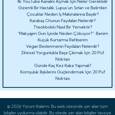
İlk YouTube Kanalını Açmak İçin Neler Gereklidir
Gizemli Bir Hastalık: Lupus’un Sırları ve Belirtileri
Çocuklar Neden İş Makinalarına Bayılır?
Karabaş Otunun Faydaları Nelerdir?
Tteokbokki Nasıl Bir Yemektir?
“Makyajım Gün İçinde Neden Çöküyor?”: Benim
Küçük Kurtarma Rehberim
Vegan Beslenmenin Faydaları Nelerdir?
Zihinsel Yorgunlukla Başa Çıkmak İçin 20 Püf
Noktası
Günde Kaç Kez Kaka Yapmalı?
Komşuluk İlişkilerini Güçlendirmek İçin 20 Püf
Noktası
© 2026 Yorum Kalemi. Bu web sitesinde yer alan tüm
bilgiler uydurma olabilir. Bu sitede yer alan bilgiler tavsiye