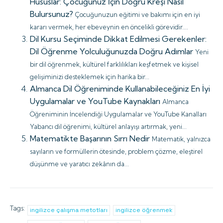
Hususlar: Çocuğunuz İçin Doğru Kreşi Nasıl
Bulursunuz?
Çocuğunuzun eğitimi ve bakımı için en iyi
kararı vermek, her ebeveynin en öncelikli görevidir....
Dil Kursu Seçiminde Dikkat Edilmesi Gerekenler:
Dil Öğrenme Yolculuğunuzda Doğru Adımlar
Yeni
bir dil öğrenmek, kültürel farklılıkları keşfetmek ve kişisel
gelişiminizi desteklemek için harika bir...
Almanca Dil Öğreniminde Kullanabileceğiniz En İyi
Uygulamalar ve YouTube Kaynakları
Almanca
Öğreniminin İncelendiği Uygulamalar ve YouTube Kanalları
Yabancı dil öğrenimi, kültürel anlayışı artırmak, yeni...
Matematikte Başarının Sırrı Nedir
Matematik, yalnızca
sayıların ve formüllerin ötesinde, problem çözme, eleştirel
düşünme ve yaratıcı zekânın da...
Tags:
ingilizce çalışma metotları
ingilizce öğrenmek